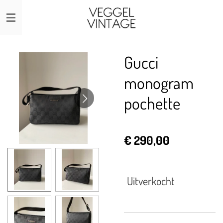
Ga
direct
naar
de
Gucci
hoofdinhoud
monogram
pochette
€ 290,00
Uitverkocht